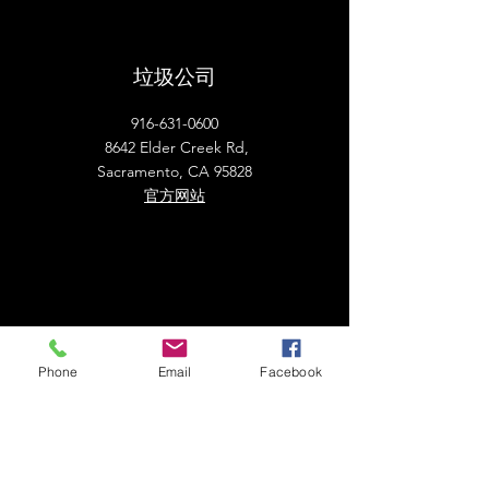
​垃圾公司
916-631-0600
8642 Elder Creek Rd,
Sacramento, CA 95828
​官方网站
​自来水公司
Phone
Email
Facebook
County of Sacramento Utilities
9700 Goethe Rd
Sacramento, CA 95827
(916) 875-5555