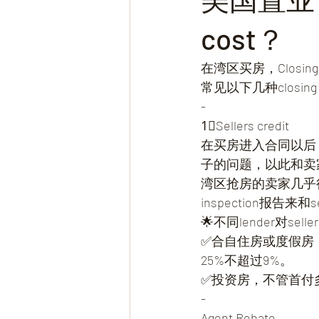
cost？
在湾区买房，Closi
常见以下几种closin
-
1⃣Sellers credit
在买房进入合同以后，买
子的问题，以此和卖
湾区抢房的卖家几乎很少
inspection报告来
🌟不同lender对se
✅合自住房或度假房：
25%不超过9%。
✅投资房，不管首付
-
Agent Rebate